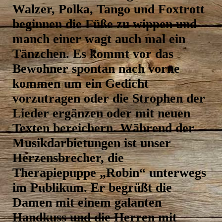
‍Walzer, ‍Polka, ‍Tango ‍und ‍Foxtrott
‍beginnen ‍die ‍Füße ‍zu ‍wippen ‍und
‍manch ‍einer ‍wagt ‍auch ‍mal ‍ein
‍Tänzchen. ‍Es ‍kommt ‍vor ‍das
‍Bewohner ‍spontan ‍nach ‍vorne
‍kommen ‍um ‍ein ‍Gedicht
‍vorzutragen ‍oder ‍die ‍Strophen ‍der
‍Lieder ‍ergänzen ‍oder ‍mit ‍neuen
‍Texten ‍bereichern. ‍Während ‍der
‍Musikdarbietungen ‍ist ‍unser
‍Herzensbrecher, ‍die
‍Therapiepuppe ‍„Robin“ ‍unterwegs
‍im ‍Publikum. ‍Er ‍begrüßt ‍die
‍Damen ‍mit ‍einem ‍galanten
‍Handkuss ‍und ‍die ‍Herren ‍mit