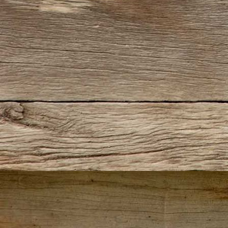
100_2731