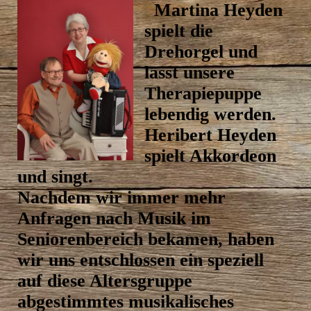
Ma
rtina ‍Heyden
‍spielt ‍die
‍Drehorgel ‍und
‍lässt unsere
Therapiepuppe
‍lebendig ‍werden.
Heribert ‍Heyden
‍spielt ‍Akkordeon
‍und ‍singt.
‍Nachdem ‍wir ‍immer ‍mehr
‍Anfragen ‍nach ‍Musik ‍im
‍Seniorenbereich ‍bekamen, ‍haben
‍wir ‍uns ‍entschlossen ‍ein ‍speziell
‍auf ‍diese ‍Altersgruppe
‍abgestimmtes ‍musikalisches