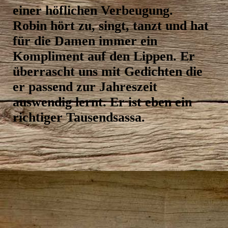
‍einer ‍höflichen ‍Verbeugung.
Robin ‍hört ‍zu, ‍singt, ‍tanzt ‍und ‍hat
‍für ‍die ‍Damen ‍immer ‍ein
‍Kompliment ‍auf ‍den ‍Lippen. ‍Er
‍überrascht ‍uns ‍mit ‍Gedichten ‍die
‍er ‍passend ‍zur ‍Jahreszeit
‍auswendig ‍lernt. ‍Er ‍ist ‍eben ‍ein
‍richtiger ‍Tausendsassa.