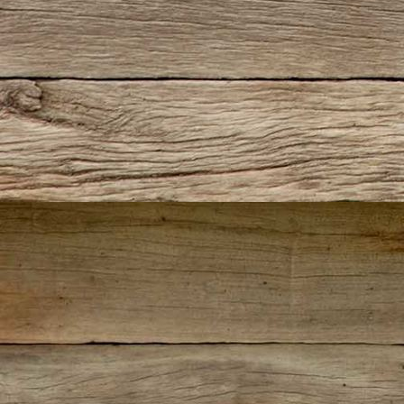
IMG_20260805_184802