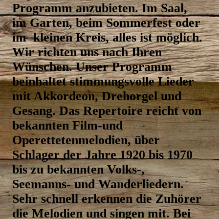
‍Programm ‍anzubieten. ‍Im ‍Saal,
‍im ‍Garten, ‍beim ‍Sommerfest ‍oder
‍im ‍kleinen ‍Kreis, ‍alles ‍ist ‍möglich.
‍Wir ‍richten ‍uns ‍nach ‍Ihren
‍Wünschen. ‍Unser ‍Programm
‍beinhaltet ‍stimmungsvolle ‍Lieder
‍mit ‍Akkordeon, ‍Drehorgel ‍und
‍Gesang. ‍Das ‍Repertoire ‍reicht ‍von
‍bekannten Film-und
Operettetenmelodien, ‍über
‍Schlager ‍der ‍Jahre ‍1920 ‍bis ‍1970
‍bis ‍zu ‍bekannten ‍Volks-,
‍Seemanns- ‍und ‍Wanderliedern.
‍Sehr ‍schnell ‍erkennen ‍die ‍Zuhörer
‍die ‍Melodien ‍und ‍singen ‍mit. ‍Bei